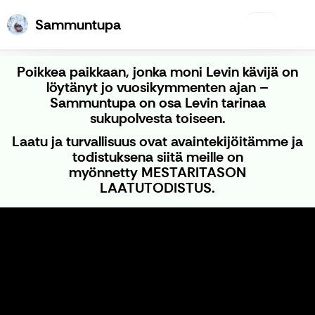
Sammuntupa
Sammuntupa
Poikkea paikkaan, jonka moni Levin kävijä on
löytänyt jo vuosikymmenten ajan –
Sammuntupa on osa Levin tarinaa
sukupolvesta toiseen.
Laatu ja turvallisuus ovat avaintekijöitämme ja
todistuksena siitä meille on
myönnetty
MESTARITASON
LAATUTODISTUS.
Poroajelut ja -tilavierailut