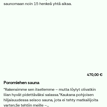
saunomaan noin 15 henkeä yhtä aikaa.
470,00 €
Poromiehen sauna
"Rakensimme sen itsellemme – mutta löylyt olivatkin
liian hyvät pidettäväksi salassa."Kaukana pohjoisen
hiljaisuudessa seisoo sauna, jota ei tehty matkailijoita
varten.Se tehtiin meille –...